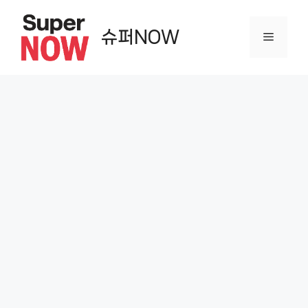
컨
텐
슈퍼NOW
메
츠
로
뉴
건
너
뛰
기