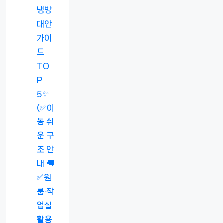
냉방
대안
가이
드
TO
P
5✨
(✅이
동 쉬
운 구
조 안
내 🚚
✅원
룸·작
업실
활용