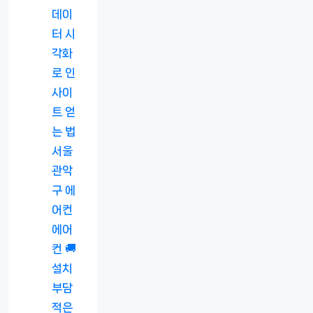
데이
터 시
각화
로 인
사이
트 얻
는 법
서울
관악
구 에
어컨
에어
컨 🚚
설치
부담
적은