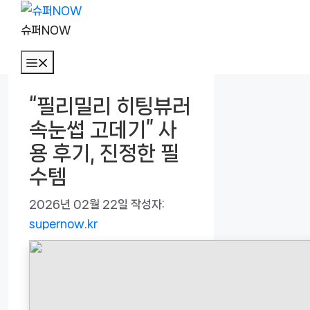
컨
텐
슈퍼NOW
츠
메
로
뉴
건
“필리밀리 히팅뷰러
너
속눈썹 고데기” 사
뛰
기
용 후기, 진정한 필
수템
2026년 02월 22일
작성자:
supernow.kr