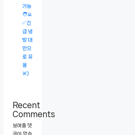
가능
🧑‍💻
✅긴
급 냉
방 대
안으
로 유
용
🚨)
Recent
Comments
보여줄 댓
글이 없습