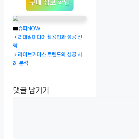
구매 정보 확인
카
슈퍼NOW
테
리테일미디어 활용법과 성공 전
고
략
리
라이브커머스 트렌드와 성공 사
례 분석
댓글 남기기
댓
글