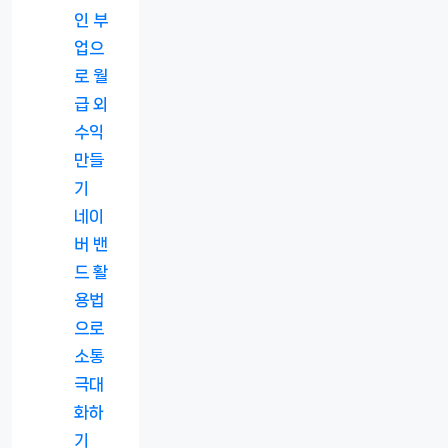
인 부
업으
로 월
급 외
수익
만들
기
네이
버 밴
드 활
용법
으로
소통
극대
화하
기