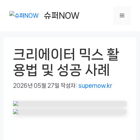
컨
텐
슈퍼NOW
메
츠
로
뉴
건
크리에이터 믹스 활
너
뛰
용법 및 성공 사례
기
2026년 05월 27일
작성자:
supernow.kr