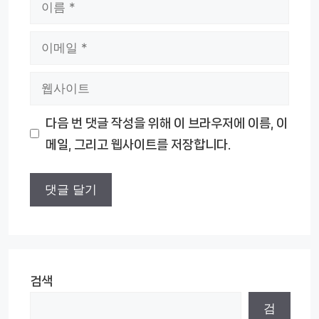
이
름
이
메
웹
일
사
다음 번 댓글 작성을 위해 이 브라우저에 이름, 이
이
메일, 그리고 웹사이트를 저장합니다.
트
검색
검