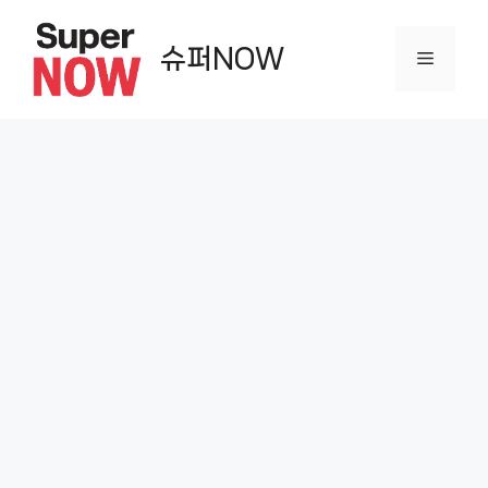
컨
텐
슈퍼NOW
메
츠
로
뉴
건
너
뛰
기