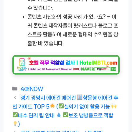
수 있습니다.
콘텐츠 자산화의 성공 사례가 있나요?
– 여
러 콘텐츠 제작자들이 팟캐스트나 블로그 포
스트를 활용하여 새로운 형태의 수익원을 창
출한 바 있습니다.
카
슈퍼NOW
테
경기 광명시 에어컨 에어컨
창문형 에어컨 추
고
천 가이드 TOP 5
(
실외기 없이 활용 가능
리
배수 관리 팁 안내
보조 냉방용으로 적합
)