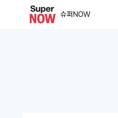
컨
텐
슈퍼NOW
츠
로
건
너
뛰
기