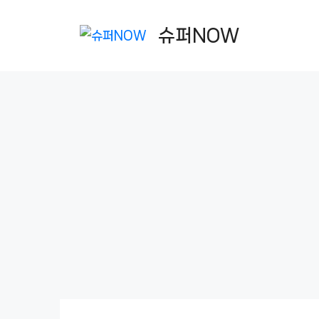
컨
텐
슈퍼NOW
츠
로
건
너
뛰
기