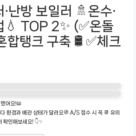
·난방 보일러 🚿온수·
 TOP 2✨ (✅온돌
혼합탱크 구축 🛢️ ✅체크
했어요!📖
환경과 배관 상태가 달라요🧭 A/S 접수 시 꼭 📆 유의
 확인해보세요! 👇✨