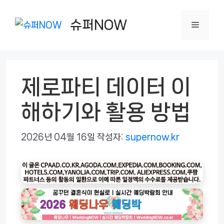
컨
텐
슈퍼NOW
메
츠
로
뉴
건
제로파티 데이터 이
너
뛰
해하기와 활용 방법
기
2026년 04월 16일
작성자:
supernow.kr