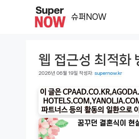
컨
텐
슈퍼NOW
츠
로
건
너
웹 접근성 최적화 
뛰
기
2026년 06월 19일
작성자:
supernow.kr