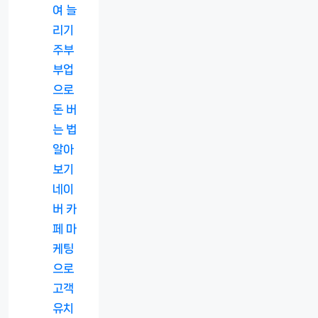
여 늘
리기
주부
부업
으로
돈 버
는 법
알아
보기
네이
버 카
페 마
케팅
으로
고객
유치