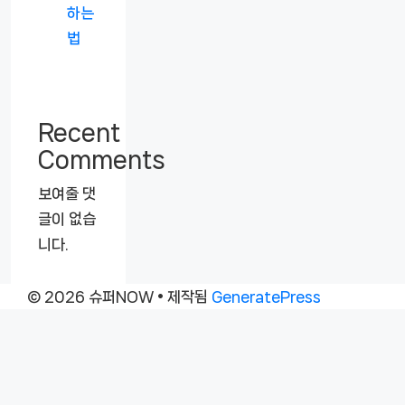
하는
법
Recent
Comments
보여줄 댓
글이 없습
니다.
© 2026 슈퍼NOW
• 제작됨
GeneratePress