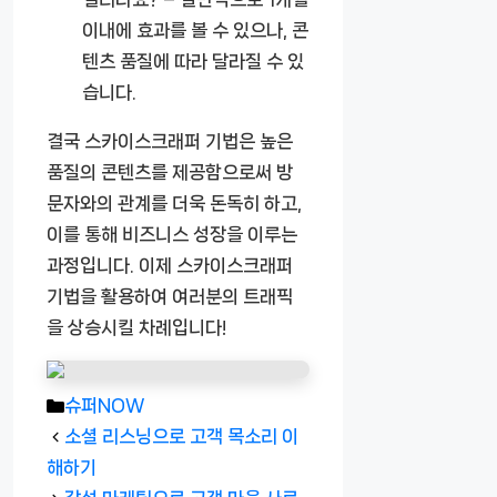
이내에 효과를 볼 수 있으나, 콘
텐츠 품질에 따라 달라질 수 있
습니다.
결국 스카이스크래퍼 기법은 높은
품질의 콘텐츠를 제공함으로써 방
문자와의 관계를 더욱 돈독히 하고,
이를 통해 비즈니스 성장을 이루는
과정입니다. 이제 스카이스크래퍼
기법을 활용하여 여러분의 트래픽
을 상승시킬 차례입니다!
카
슈퍼NOW
테
소셜 리스닝으로 고객 목소리 이
고
해하기