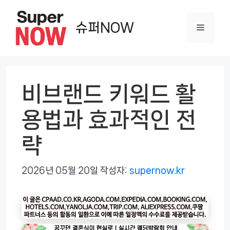
컨
텐
슈퍼NOW
메
츠
로
뉴
건
너
비브랜드 키워드 활
뛰
용법과 효과적인 전
기
략
2026년 05월 20일
작성자:
supernow.kr