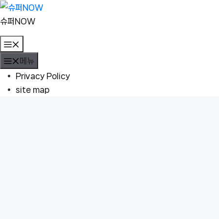
컨
텐
슈퍼NOW
츠
메
로
뉴
메뉴
건
너
Privacy Policy
뛰
site map
기