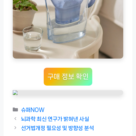
구매 정보 확인
카
슈퍼NOW
테
뇌과학 최신 연구가 밝혀낸 사실
고
선거법개정 필요성 및 방향성 분석
리