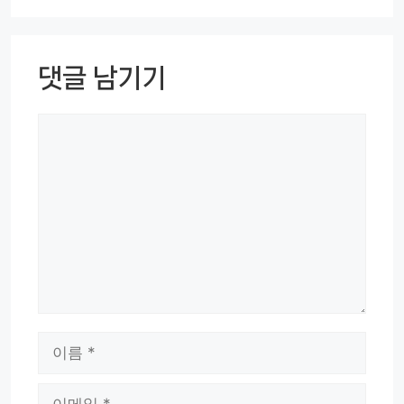
댓글 남기기
댓
글
이
름
이