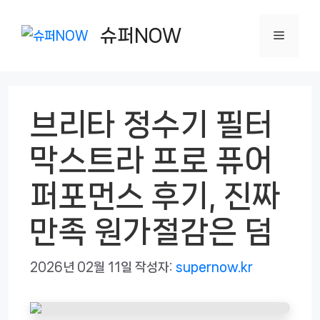
컨
텐
슈퍼NOW
메
츠
로
뉴
건
브리타 정수기 필터
너
뛰
막스트라 프로 퓨어
기
퍼포먼스 후기, 진짜
만족 원가절감은 덤
2026년 02월 11일
작성자:
supernow.kr