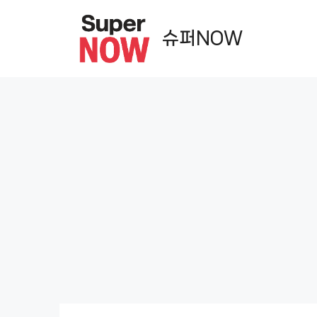
컨
텐
슈퍼NOW
츠
로
건
너
뛰
기