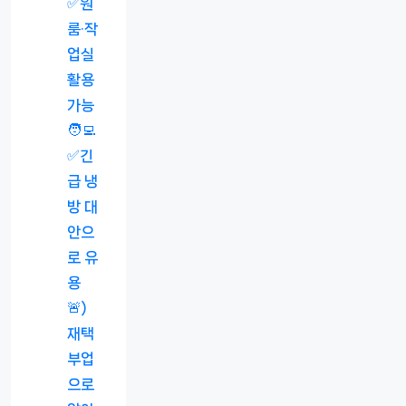
✅원
룸·작
업실
활용
가능
🧑‍💻
✅긴
급 냉
방 대
안으
로 유
용
🚨)
재택
부업
으로