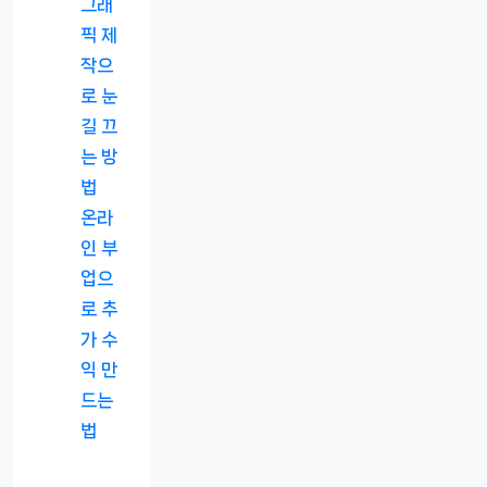
그래
픽 제
작으
로 눈
길 끄
는 방
법
온라
인 부
업으
로 추
가 수
익 만
드는
법