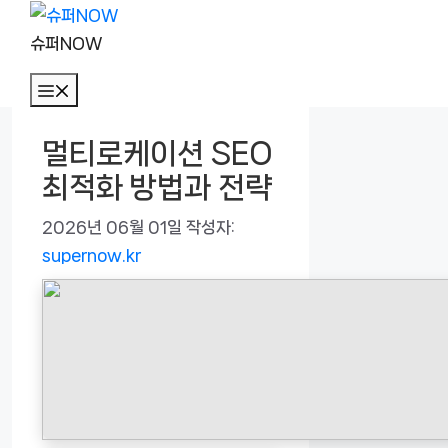
컨
텐
슈퍼NOW
츠
메
로
뉴
건
멀티로케이션 SEO
너
최적화 방법과 전략
뛰
기
2026년 06월 01일
작성자:
supernow.kr