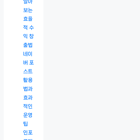
알아
보는
효율
적 수
익 창
출법
네이
버 포
스트
활용
법과
효과
적인
운영
팁
인포