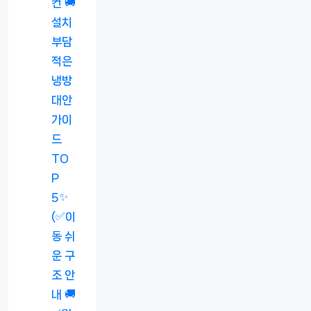
컨 🚚
설치
부담
적은
냉방
대안
가이
드
TO
P
5✨
(✅이
동 쉬
운 구
조 안
내 🚚