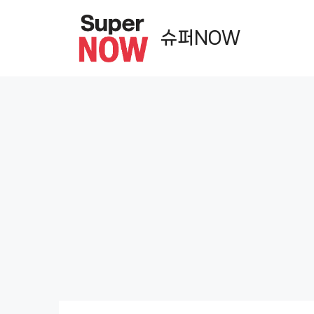
컨
텐
슈퍼NOW
츠
로
건
너
뛰
기