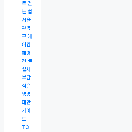
트 얻
는 법
서울
관악
구 에
어컨
에어
컨 🚚
설치
부담
적은
냉방
대안
가이
드
TO