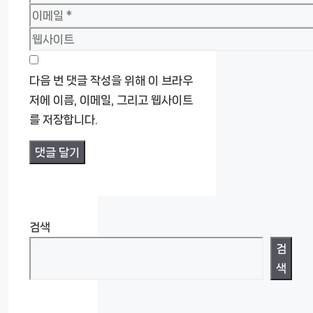
름
이
메
웹
일
사
이
다음 번 댓글 작성을 위해 이 브라우
트
저에 이름, 이메일, 그리고 웹사이트
를 저장합니다.
검색
검
색