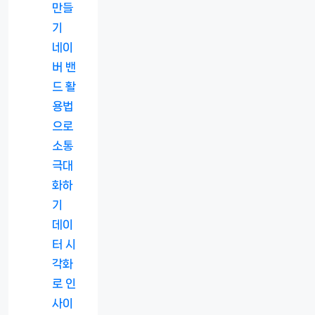
만들
기
네이
버 밴
드 활
용법
으로
소통
극대
화하
기
데이
터 시
각화
로 인
사이