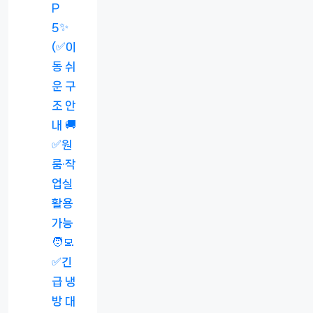
P
5✨
(✅이
동 쉬
운 구
조 안
내 🚚
✅원
룸·작
업실
활용
가능
🧑‍💻
✅긴
급 냉
방 대