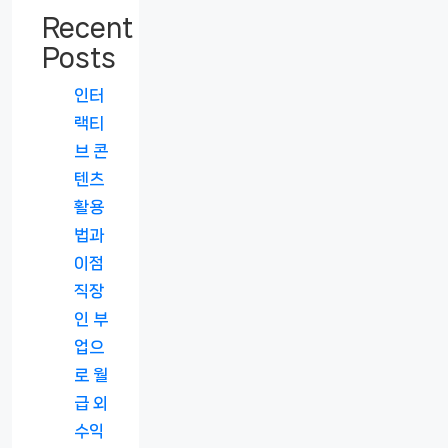
Recent
Posts
인터
랙티
브 콘
텐츠
활용
법과
이점
직장
인 부
업으
로 월
급 외
수익