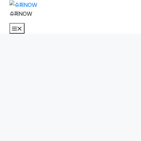
컨
텐
슈퍼NOW
츠
메
로
뉴
건
너
뛰
기