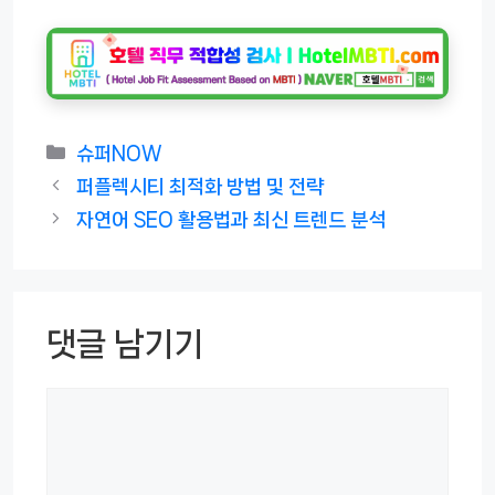
카
슈퍼NOW
테
퍼플렉시티 최적화 방법 및 전략
고
자연어 SEO 활용법과 최신 트렌드 분석
리
댓글 남기기
댓
글