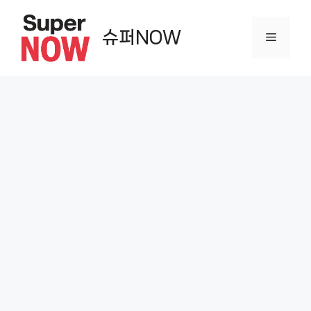
컨
텐
슈퍼NOW
메
츠
로
뉴
건
너
뛰
기