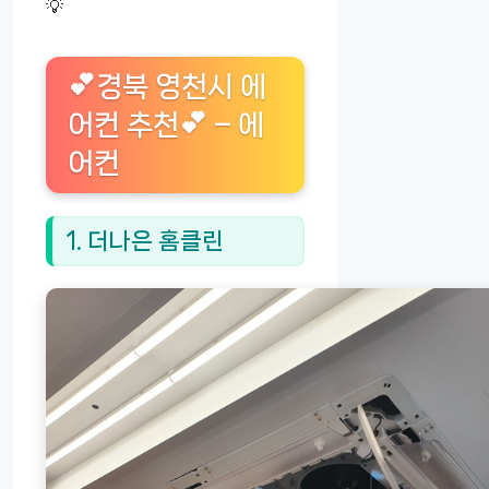
💡
💕경북 영천시 에
어컨 추천💕 – 에
어컨
1. 더나은 홈클린