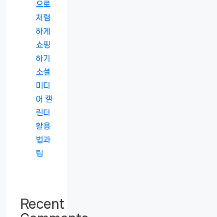
으로
저렴
하게
쇼핑
하기
소셜
미디
어 캘
린더
활용
법과
팁
Recent