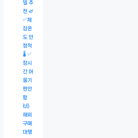
델 추
천 🌿
✅체
감온
도 안
정적
🌡️ ✅
장시
간 머
물기
편안
함
🙌)
해외
구매
대행