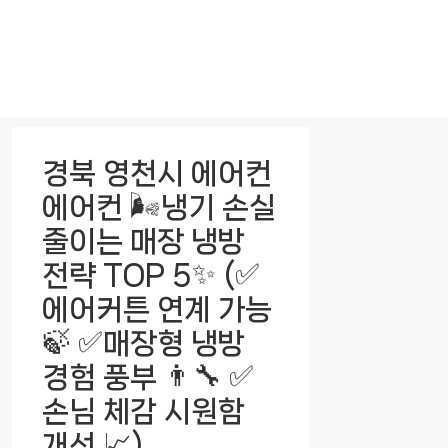
경북 영천시 에어컨
에어컨 🌬️냉기 손실
줄이는 매장 냉방
전략 TOP 5✨ (✅
에어커튼 연계 가능
🍃 ✅매장형 냉방
경험 풍부 👨‍🔧 ✅
손님 체감 시원함
개선 📈)