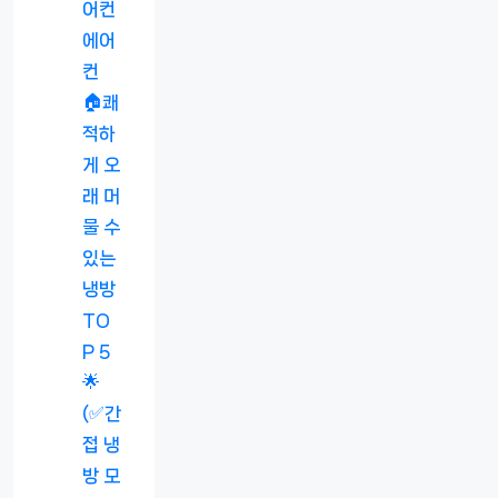
어컨
에어
컨
🏠쾌
적하
게 오
래 머
물 수
있는
냉방
TO
P 5
🌟
(✅간
접 냉
방 모