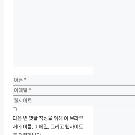
댓
글
이
름
이
메
웹
일
사
이
다음 번 댓글 작성을 위해 이 브라우
트
저에 이름, 이메일, 그리고 웹사이트