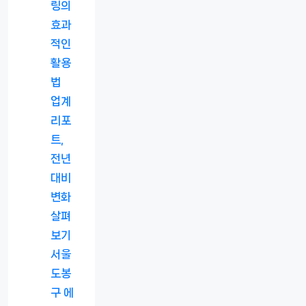
링의
효과
적인
활용
법
업계
리포
트,
전년
대비
변화
살펴
보기
서울
도봉
구 에