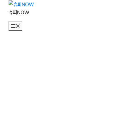
컨
텐
슈퍼NOW
츠
메
로
뉴
건
너
뛰
기