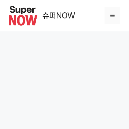
컨
텐
슈퍼NOW
메
츠
로
뉴
건
너
뛰
기