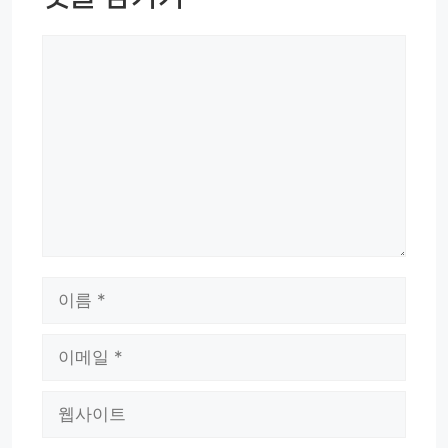
댓
글
이
름
이
메
웹
일
사