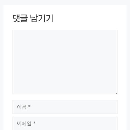
댓글 남기기
댓
글
이
름
이
메