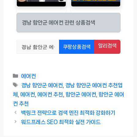
경남 함안군 에어컨 관련 상품검색
알리검색
쿠팡상품검색
카
에어컨
테
태
경남 함안군 에어컨
,
경남 함안군 에어컨 추천업
고
그
체
,
에어컨
,
에어컨 추천
,
함안군 에어컨
,
함안군 에어
리
컨 추천
백링크 전략으로 검색 엔진 최적화 강화하기
워드프레스 SEO 최적화 실전 가이드