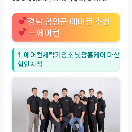
경남 함안군 에어컨 추천
– 에어컨
1. 에어컨세탁기청소 빛광홈케어 마산
함안지점