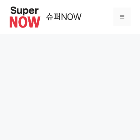
컨
텐
슈퍼NOW
메
츠
로
뉴
건
너
뛰
기