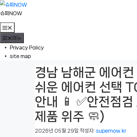
컨
텐
슈퍼NOW
츠
메
로
뉴
메뉴
건
너
Privacy Policy
뛰
site map
기
경남 남해군 에어컨
쉬운 에어컨 선택 TO
안내 📱 ✅안전점검 
제품 위주 🧼)
2026년 05월 29일
작성자:
supernow.kr