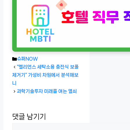
카
슈퍼NOW
테
“멜리언스 세탁소용 충전식 보풀
고
제거기” 가성비 차원에서 분석해보
리
니
과학기술투자 미래를 여는 열쇠
댓글 남기기
댓