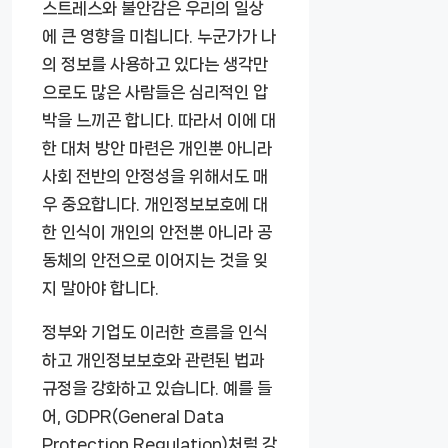
스트레스와 불안감은 우리의 일상
에 큰 영향을 미칩니다. 누군가가 나
의 정보를 사용하고 있다는 생각만
으로도 많은 사람들은 심리적인 압
박을 느끼곤 합니다. 따라서 이에 대
한 대처 방안 마련은 개인뿐 아니라
사회 전반의 안정성을 위해서도 매
우 중요합니다. 개인정보보호에 대
한 인식이 개인의 안전뿐 아니라 공
동체의 안전으로 이어지는 것을 잊
지 말아야 합니다.
정부와 기업도 이러한 흐름을 인식
하고 개인정보보호와 관련된 법과
규정을 강화하고 있습니다. 예를 들
어, GDPR(General Data
Protection Regulation)처럼 강