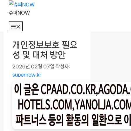
컨
텐
슈퍼NOW
츠
메
로
뉴
건
개인정보보호 필요
너
성 및 대처 방안
뛰
기
2026년 02월 07일
작성자:
supernow.kr