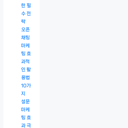
한 필
수 전
략
오픈
채팅
마케
팅 효
과적
인 활
용법
10가
지
설문
마케
팅 효
과 극