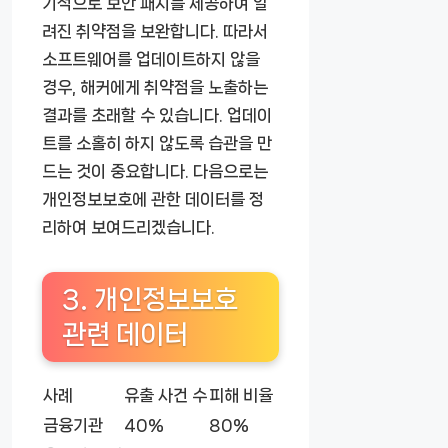
기적으로 보안 패치를 제공하여 알
려진 취약점을 보완합니다. 따라서
소프트웨어를 업데이트하지 않을
경우, 해커에게 취약점을 노출하는
결과를 초래할 수 있습니다. 업데이
트를 소홀히 하지 않도록 습관을 만
드는 것이 중요합니다. 다음으로는
개인정보보호에 관한 데이터를 정
리하여 보여드리겠습니다.
3. 개인정보보호
관련 데이터
사례
유출 사건 수
피해 비율
금융기관
40%
80%