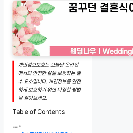
개인정보보호는 오늘날 온라인
에서의 안전한 삶을 보장하는 필
수 요소입니다. 개인정보를 안전
하게 보호하기 위한 다양한 방법
을 알아보세요.
Table of Contents