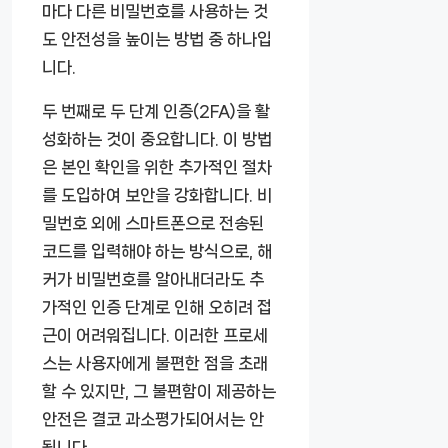
마다 다른 비밀번호를 사용하는 것
도 안전성을 높이는 방법 중 하나입
니다.
두 번째로 두 단계 인증(2FA)을 활
성화하는 것이 중요합니다. 이 방법
은 본인 확인을 위한 추가적인 절차
를 도입하여 보안을 강화합니다. 비
밀번호 외에 스마트폰으로 전송된
코드를 입력해야 하는 방식으로, 해
커가 비밀번호를 알아내더라도 추
가적인 인증 단계로 인해 오히려 접
근이 어려워집니다. 이러한 프로세
스는 사용자에게 불편한 점을 초래
할 수 있지만, 그 불편함이 제공하는
안전은 결코 과소평가되어서는 안
됩니다.