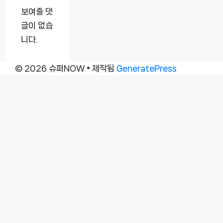
보여줄 댓
글이 없습
니다.
© 2026 슈퍼NOW
• 제작됨
GeneratePress