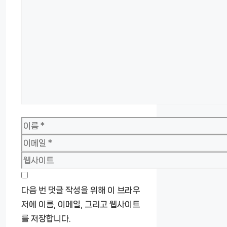
글
이
름
이
메
웹
일
사
이
다음 번 댓글 작성을 위해 이 브라우
트
저에 이름, 이메일, 그리고 웹사이트
를 저장합니다.