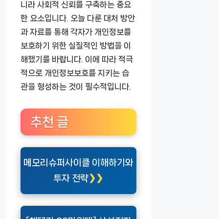
니라 사회적 신뢰를 구축하는 중요
한 요소입니다. 오늘 다룬 대처 방안
과 자료를 통해 각자가 개인정보를
보호하기 위한 실질적인 방법을 이
해했기를 바랍니다. 이에 따라 적극
적으로 개인정보보호를 지키는 습
관을 형성하는 것이 필수적입니다.
추천 글
메모리슈퍼사이클 이해하기와
투자 전략