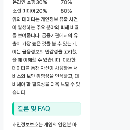
온라인 쇼핑
30%
70%
소셜 미디어
20%
60%
위의 데이터는 개인정보 유출 사건
이 발생하는 주요 분야와 피해 비율
을 보여줍니다. 금융기관에서의 유
출이 가장 높은 것을 볼 수 있는데,
이는 금융정보의 민감성을 고려했
을 때 이해할 수 있습니다. 이러한
데이터를 통해 자신이 사용하는 서
비스의 보안 위험성을 인식하고, 대
비해야 할 필요성을 더욱 느낄 수 있
습니다.
결론 및 FAQ
개인정보보호는 개인의 안전뿐 아