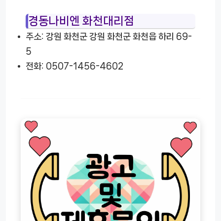
경동나비엔 화천대리점
주소: 강원 화천군 강원 화천군 화천읍 하리 69-
5
전화: 0507-1456-4602