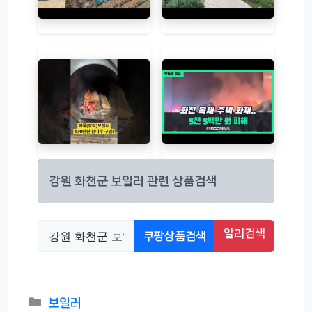
강원 화천군 보일러 관련 상품검색
알리검색
쿠팡상품검색
카
보일러