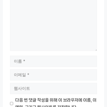
댓
글
이
름
이
메
웹
일
사
다음 번 댓글 작성을 위해 이 브라우저에 이름, 이
이