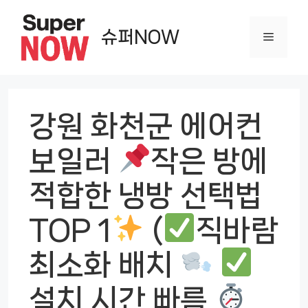
컨
텐
슈퍼NOW
메
츠
로
뉴
건
너
강원 화천군 에어컨
뛰
보일러
작은 방에
기
적합한 냉방 선택법
TOP 1
(
직바람
최소화 배치
설치 시간 빠름