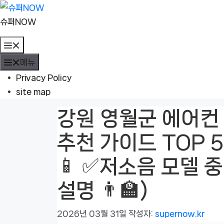
컨
텐
슈퍼NOW
츠
메
로
뉴
메뉴
건
너
Privacy Policy
뛰
site map
기
강원 영월군 에어컨 
추천 가이드 TOP 5
📱 ✅저소음 모델 
설명 👨‍🏫)
2026년 03월 31일
작성자:
supernow.kr